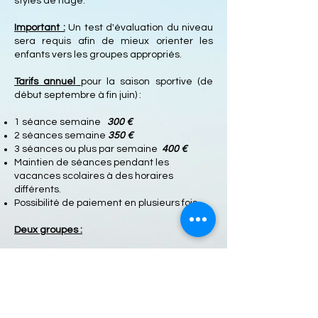
styles de nage.
Important :
Un test d'évaluation du niveau
sera requis afin de mieux orienter les
enfants vers les groupes appropriés.
Tarifs annuel
pour la saison sportive (de
début septembre à fin juin) :
1 séance semaine
300 €
2 séances semaine
350 €
3 séances ou plus par semaine
400 €
Maintien de séances pendant les
vacances scolaires à des horaires
différents.
Possibilité de paiement en plusieurs fois
Deux groupes :
Destiné aux jeunes collégiens et
collégiennes de 11 à 14 ans
Destiné aux lycéens et lycéennes de 15 à
18 ans
CLIQUER SUR L'IMAGE POUR