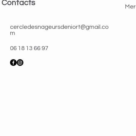
Contacts
Merc
cercledesnageursdeniort@gmail.co
m
06 18 13 66 97