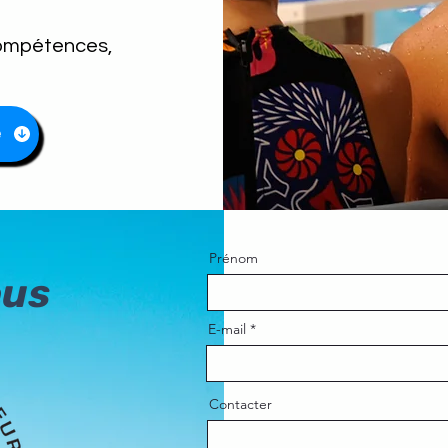
compétences,
e
Prénom
ous
E-mail
Contacter