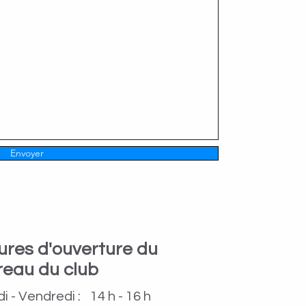
Envoyer
ures d'ouverture du
reau du club
i - Vendredi :
14 h - 16 h