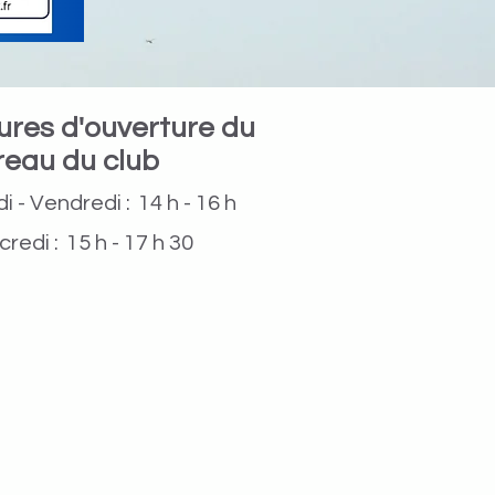
ures d'ouverture du
reau du club
i - Vendredi :
14 h - 16 h
redi :
15 h - 17 h 30