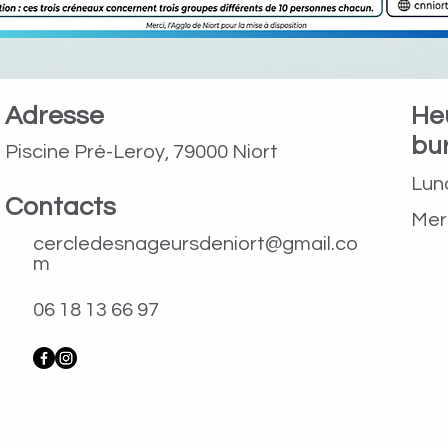
Adresse
He
bu
Piscine Pré-Leroy, 79000 Niort
Lund
Contacts
Merc
cercledesnageursdeniort@gmail.co
m
06 18 13 66 97