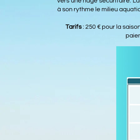
vers une nage sécuritaire. La
à son rythme le milieu aquati
Tarifs
: 250 € pour la saiso
paiem