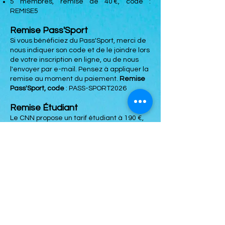
5 membres, remise de 40 €, code :
REMISE5
Remise Pass'Sport
Si vous bénéficiez du Pass'Sport, merci de
nous indiquer son code et de le joindre lors
de votre inscription en ligne, ou de nous
l'envoyer par e-mail. Pensez à appliquer la
remise au moment du paiement.
Remise
Pass'Sport, code
: PASS-SPORT2026
Remise Étudiant
Le CNN propose un tarif étudiant à 190 €,
valable pour participer aux cours adultes
de natation ou de water-polo. Pour en
bénéficier, merci de nous contacter
directement. Un justificatif étudiant en
cours de validité sera demandé.