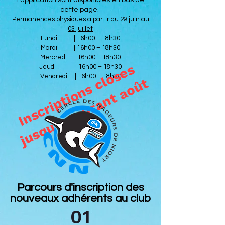
l'application sont disponibles en bas de
cette page.
Permanences physiques à partir du 29 juin au
03 juillet
Lundi | 16h00 – 18h30
Mardi | 16h00 – 18h30
Mercredi | 16h00 – 18h30
I
n
s
c
r
i
p
t
i
o
n
s
l
o
s
e
s
j
u
s
q
u
'
à
c
o
u
r
a
n
t
a
o
û
Jeudi | 16h00 – 18h30
Vendredi | 16h00 – 18h30
c
t
Parcours d'inscription des
nouveaux adhérents au club
01